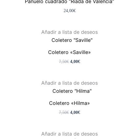
Pañuelo cuadrado “Riada de Valencia”
24,00
€
El
El
Añadir a lista de deseos
precio
precio
original
actual
era:
es:
Coletero «Saville»
7,50€.
4,00€.
7,50
€
4,00
€
El
El
Añadir a lista de deseos
precio
precio
original
actual
era:
es:
Coletero «Hilma»
7,50€.
4,00€.
7,50
€
4,00
€
El
El
Añadir a lista de deseos
precio
precio