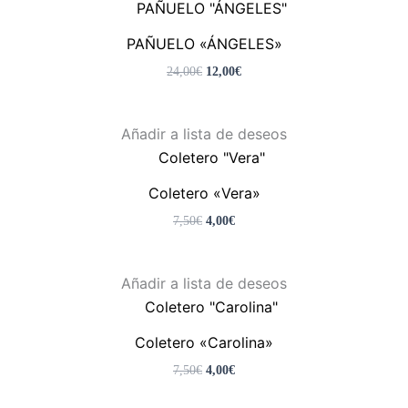
original
actual
era:
es:
PAÑUELO «ÁNGELES»
24,00€.
12,00€.
24,00
€
12,00
€
El
El
Añadir a lista de deseos
precio
precio
original
actual
era:
es:
Coletero «Vera»
7,50€.
4,00€.
7,50
€
4,00
€
El
El
Añadir a lista de deseos
precio
precio
original
actual
era:
es:
Coletero «Carolina»
7,50€.
4,00€.
7,50
€
4,00
€