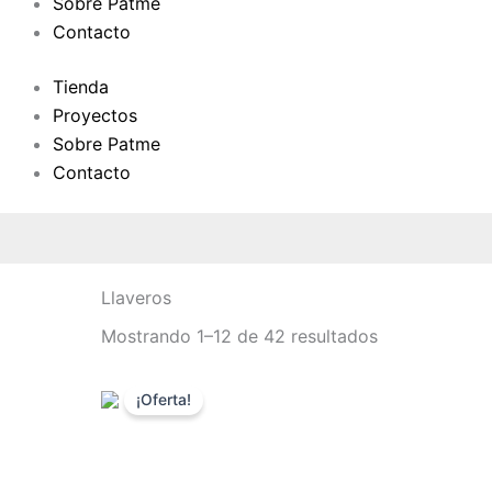
Sobre Patme
Contacto
Tienda
Proyectos
Sobre Patme
Contacto
Ordenado
Llaveros
por
los
Mostrando 1–12 de 42 resultados
últimos
¡Oferta!