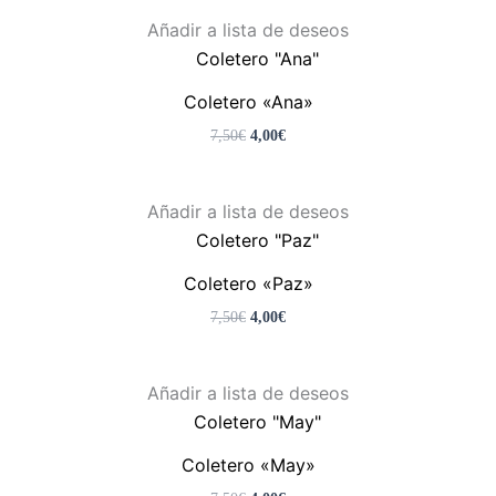
El
El
Añadir a lista de deseos
precio
precio
original
actual
era:
es:
Coletero «Ana»
7,50€.
4,00€.
7,50
€
4,00
€
El
El
Añadir a lista de deseos
precio
precio
original
actual
era:
es:
Coletero «Paz»
7,50€.
4,00€.
7,50
€
4,00
€
El
El
Añadir a lista de deseos
precio
precio
original
actual
era:
es:
Coletero «May»
7,50€.
4,00€.