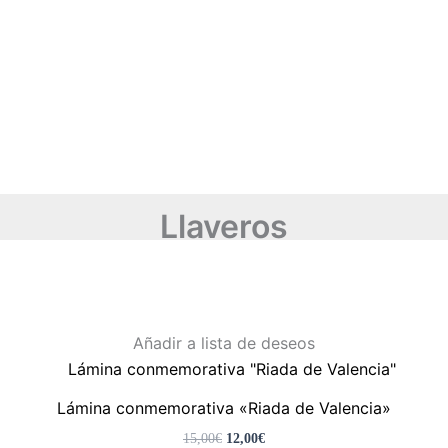
Llaveros
El
El
Añadir a lista de deseos
precio
precio
original
actual
era:
es:
Lámina conmemorativa «Riada de Valencia»
15,00€.
12,00€.
15,00
€
12,00
€