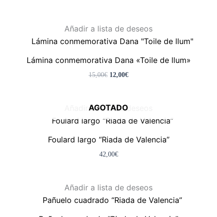
El
El
Añadir a lista de deseos
precio
precio
original
actual
era:
es:
Lámina conmemorativa Dana «Toile de llum»
15,00€.
12,00€.
15,00
€
12,00
€
AGOTADO
Añadir a lista de deseos
Foulard largo “Riada de Valencia”
42,00
€
Añadir a lista de deseos