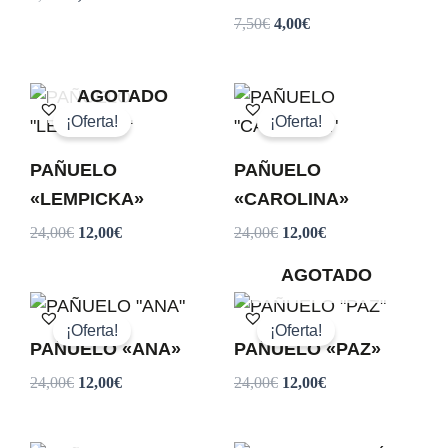
7,50
€
4,00
€
El
El
El
El
AGOTADO
precio
precio
precio
precio
¡Oferta!
¡Oferta!
original
actual
original
actual
era:
es:
era:
es:
PAÑUELO
PAÑUELO
24,00€.
12,00€.
24,00€.
12,00€.
«LEMPICKA»
«CAROLINA»
24,00
€
12,00
€
24,00
€
12,00
€
AGOTADO
El
El
El
El
precio
precio
precio
precio
¡Oferta!
¡Oferta!
original
actual
original
actual
PAÑUELO «ANA»
PAÑUELO «PAZ»
era:
es:
era:
es:
24,00
€
12,00
€
24,00
€
12,00
€
24,00€.
12,00€.
24,00€.
12,00€.