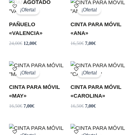
El
El
El
El
AGOTADO
precio
precio
precio
precio
¡Oferta!
¡Oferta!
original
actual
original
actual
era:
es:
era:
es:
PAÑUELO
CINTA PARA MÓVIL
24,00€.
12,00€.
16,50€.
7,00€.
«VALENCIA»
«ANA»
24,00
€
12,00
€
16,50
€
7,00
€
El
El
El
El
precio
precio
precio
precio
¡Oferta!
¡Oferta!
original
actual
original
actual
era:
es:
era:
es:
CINTA PARA MÓVIL
CINTA PARA MÓVIL
16,50€.
7,00€.
16,50€.
7,00€.
«MAY»
«CAROLINA»
16,50
€
7,00
€
16,50
€
7,00
€
El
El
El
El
precio
precio
precio
precio