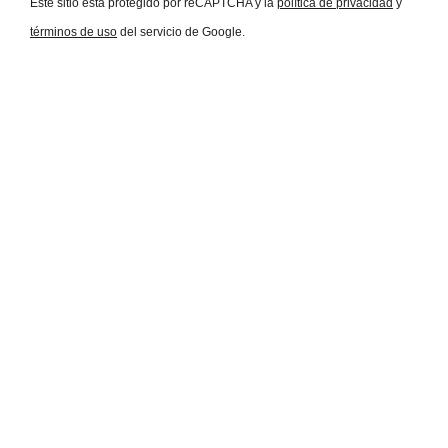
Este sitio está protegido por reCAPTCHA y la
política de privacidad
y
términos de uso
del servicio de Google.