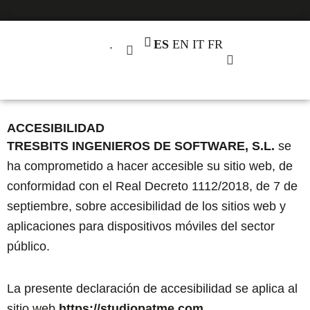
Ir
al
ES
EN
IT
FR
contenido
SOBRE PATME
ACCESIBILIDAD
TRESBITS INGENIEROS DE SOFTWARE, S.L.
se
ha comprometido a hacer accesible su sitio web, de
conformidad con el Real Decreto 1112/2018, de 7 de
septiembre, sobre accesibilidad de los sitios web y
aplicaciones para dispositivos móviles del sector
público.
La presente declaración de accesibilidad se aplica al
sitio web
https://studiopatme.com