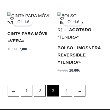
El
El
El
El
precio
precio
precio
precio
¡Oferta!
¡Oferta!
original
actual
original
actual
AGOTADO
era:
es:
era:
es:
CINTA PARA MÓVIL
16,50€.
7,00€.
45,00€.
20,00€.
«VERA»
BOLSO LIMOSNERA
16,50
€
7,00
€
REVERSIBLE
«TENDRA»
45,00
€
20,00
€
←
1
2
3
4
→