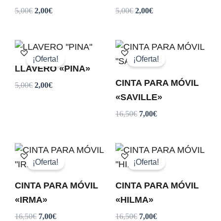
5,00
€
2,00
€
5,00
€
2,00
€
El
El
El
El
precio
precio
precio
precio
¡Oferta!
¡Oferta!
original
actual
original
actual
LLAVERO «PINA»
era:
es:
era:
es:
CINTA PARA MÓVIL
5,00
€
2,00
€
5,00€.
2,00€.
16,50€.
7,00€.
«SAVILLE»
16,50
€
7,00
€
El
El
El
El
precio
precio
precio
precio
¡Oferta!
¡Oferta!
original
actual
original
actual
era:
es:
era:
es:
CINTA PARA MÓVIL
CINTA PARA MÓVIL
16,50€.
7,00€.
16,50€.
7,00€.
«IRMA»
«HILMA»
16,50
€
7,00
€
16,50
€
7,00
€